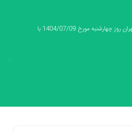
پذیره‌نویسی پتروشیمی ارغوان گستر ایلام در بورس تهران روز چهارشنبه مورخ 1404/07/09 با