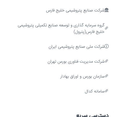
انتخاب
2.6
-2.6
1.3
5
شرکت صنایع پتروشیمی خلیج فارس
لپارس
1.5
-2.5
-2.1
4
ارزش‌آفرینی
گروه سرمایه گذاری و توسعه صنایع تکمیلی پتروشیمی
زفجر
2.5
-2.5
-1.5
5
خلیج فارس(پترول)
شفارس
2.3
-2.5
1.9
5
شرکت ملی صنایع پتروشیمی ایران
وبانک
1.2
-2.4
0.9
4
شركت مديريت فناوری بورس تهران
سورنافود
0.3
-2.3
-0.4
3
سازمان بورس و اوراق بهادار
شمواد
0.3
-2.3
-0.5
3
سامانه کدال
رشد
دسترسی سریع