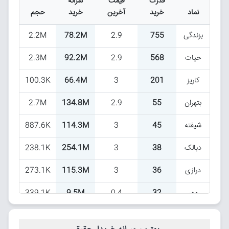
قدرت
قیمت
سرانه
نماد
خرید
آخرین
خرید
حجم
لاستیک
-3.1B
15.5B
0.4
بزندگی
755
2.9
78.2M
2.2M
حیات
568
2.9
92.2M
2.3M
کاریز
201
3
66.4M
100.3K
بتهران
55
2.9
134.8M
2.7M
شیفته
45
3
114.3M
887.6K
دبالک
38
3
254.1M
238.1K
درازی
36
3
115.3M
273.1K
مهر
32
0.4
9.5M
339.1K
وکبهمن
28
-0.7
71.2M
759K