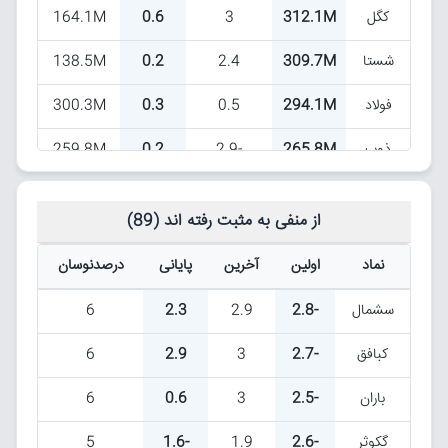
کگل
312.1M
3
0.6
164.1M
دارا یکم
62.3B
0.7
0.2
1.3M
شستا
309.7M
2.4
0.2
138.5M
وغدیر
61.8B
3
0.3
37.5M
فولاد
294.1M
0.5
0.3
300.3M
دوایکس
60.5B
3.3
0.4
28M
ذوب
265.8M
-2.9
0.2
259.8M
شتران
57.8B
2.5
0.2
119.4M
وبصادر
224.1M
1.1
0.1
196M
تاپیکو
57.6B
3
0.2
17.5M
از منفی به مثبت رفته اند (89)
اخابر
187.1M
2.9
0.2
182M
غبشهر
56.5B
3
1.2
45.2M
نماد
اولین
آخرین
پایانی
درصدنوسان
خزامیا
150.9M
3
0.4
150.9M
شکام
48B
2.9
1.2
64.9M
سشمال
-2.8
2.9
2.3
6
خکاوه
147.9M
0
0.3
141.7M
فزر
47B
0.6
0.1
2.5M
کبافق
-2.7
3
2.9
6
خساپا
131M
0.4
0
128.6M
بیدار
43.6B
0.7
0.1
11.5M
باران
-2.5
3
0.6
6
شپنا
123.8M
-2.9
0.1
29.7M
تاصیکو
42.4B
3
0.2
20.6M
گکوثر
-2.6
1.9
-1.6
5