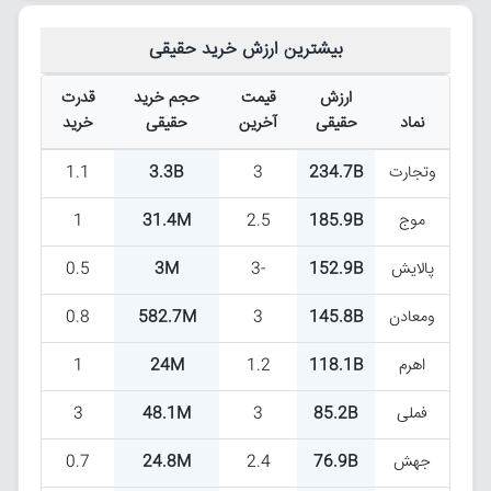
دشیمی
15
3
69.2M
37.2K
وساپا
284.3M
2.9
4
21M
بیشترین ارزش خرید حقیقی
ومعادن
281.5M
3
1
672.6M
ارزش
قیمت
حجم خرید
قدرت
همراه
256.6M
3
2
54.5M
نماد
حقیقی
آخرین
حقیقی
خرید
دبالک
254.1M
3
38
238.1K
وتجارت
234.7B
3
3.3B
1.1
وتجارت
239.5M
3
1
3.8B
موج
185.9B
2.5
31.4M
1
وکغدیر
236.3M
3
1
52M
پالایش
152.9B
-3
3M
0.5
سمگا
230.4M
3
6
12.2M
ومعادن
145.8B
3
582.7M
0.8
هجرت
229.4M
-2.4
6
22.4M
اهرم
118.1B
1.2
24M
1
بکهنوج
227.2M
2.9
18
2.2M
فملی
85.2B
3
48.1M
3
دارا یکم
221M
0.7
1
1.3M
جهش
76.9B
2.4
24.8M
0.7