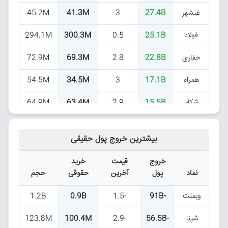
غبشهر
27.4B
3
41.3M
45.2M
فولاد
25.1B
0.5
300.3M
294.1M
حفاری
22.8B
2.8
69.3M
72.9M
همراه
17.1B
3
34.5M
54.5M
شکام
15.5B
2.9
63.4M
64.9M
الکتروماد
11.4B
2.7
33M
33M
بیشترین خروج پول حقیقی
هجرت
10.6B
-2.4
19.7M
22.4M
خروج
قیمت
خرید
موج
9.6B
2.5
31.4M
34.7M
نماد
پول
آخرین
حقوقی
حجم
شسپا
7.3B
0.5
7.6M
7.8M
وبملت
-91B
-1.5
0.9B
1.2B
ونوین
7.3B
-2.7
44.1M
75.8M
شپنا
-56.5B
-2.9
100.4M
123.8M