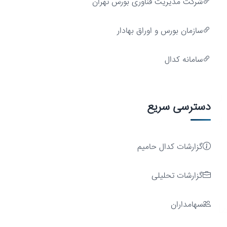
شركت مديريت فناوری بورس تهران
سازمان بورس و اوراق بهادار
سامانه کدال
رشد
دسترسی سریع
پایدار
گزارشات کدال حامیم
گزارشات تحلیلی
ایه
سهامداران