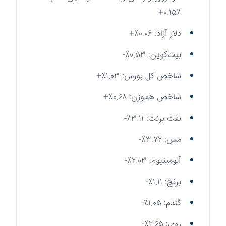
۰.۱۵٪+
دلار آزاد: ۰.۰۶٪+
بیت‌کوین: ۰.۵۳٪-
شاخص کل بورس: ۱.۰۳٪+
شاخص هم‌وزن: ۰.۶۸٪+
نفت برنت: ۳.۱۱٪-
مس: ۳.۷۲٪-
آلومینیوم: ۲.۰۳٪-
برنج: ۱.۱۱٪-
گندم: ۱.۰۵٪-
روی: ۲.۶۵٪-