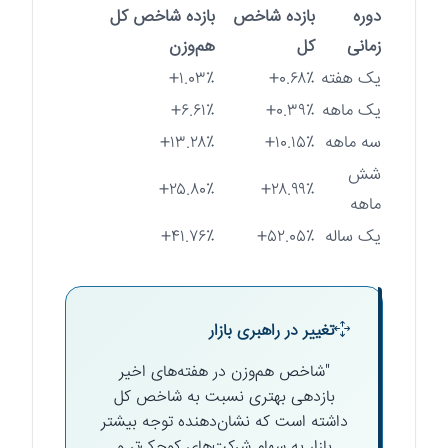
دوره
بازده شاخص
بازده شاخص کل
زمانی
کل
هم‌وزن
یک هفته
۰.۶۸٪+
۱.۰۳٪+
یک ماهه
۰.۳۹٪+
۶.۶۱٪+
سه ماهه
۱۰.۱۵٪+
۱۳.۲۸٪+
شش
۲۵.۸۰٪+
۲۸.۹۹٪+
ماهه
یک ساله
۵۲.۰۵٪+
۴۱.۷۶٪+
تغییر در راهبری بازار
"شاخص هم‌وزن در هفته‌های اخیر
بازدهی بهتری نسبت به شاخص کل
داشته است که نشان‌دهنده توجه بیشتر
بازار به سهام شرکت‌های کوچک‌تر و