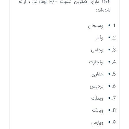
۱۴۰۴ دارای کمترین نسبت P/E بوده‌اند، ، ارائه
شده‌اند:
وسبحان
وآفر
وجامی
وتجارت
حفاری
پردیس
وبملت
وبانک
وپارس