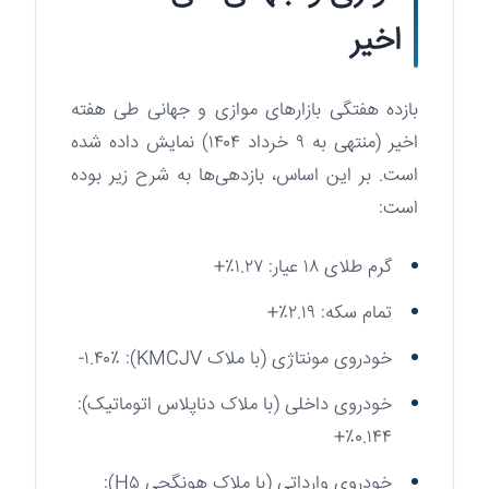
اخیر
بازده هفتگی بازارهای موازی و جهانی طی هفته
اخیر (منتهی به ۹ خرداد ۱۴۰۴) نمایش داده شده
است. بر این اساس، بازدهی‌ها به شرح زیر بوده
است:
گرم طلای ۱۸ عیار: ۱.۲۷٪+
تمام سکه: ۲.۱۹٪+
خودروی مونتاژی (با ملاک KMCJV): ۱.۴۰٪-
خودروی داخلی (با ملاک دناپلاس اتوماتیک):
۰.۱۴۴٪+
خودروی وارداتی (با ملاک هونگچی H۵):